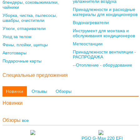
увлажнители воздуха
блендеры, соковыжималки,
чайники
Принадлежности и расходные
материалы для кондиционеров
Уборка, чистка, пылесосы,
швабры, очистители
Водонагреватели
Утюги, отпариватели
Инструмент для монтажа и
обслуживания кондиционеров
Уход за телом
Метеостанции
Фены, плойки, щипцы
Принадлежности вентиляции -
Автотовары
РАСПРОДАЖА
Подарочные карты
--Отопление - оборудование
Специальные предложения
Новинки
Отзывы
Обзоры
Новинки
Обзоры
все
PGO G-Max 220 EFI