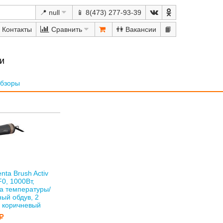
📍 null
📱 8(473) 277-93-39
Сравнить
👫
📙
и
бзоры
ta Brush Activ
0, 1000Вт,
а температуры/
ный обдув, 2
, коричневый