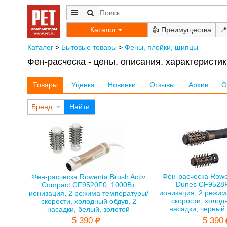
Каталог
👍
📍
Каталог
>
Бытовые товары
>
Фены, плойки, щипцы
Фен-расческа - цены, описания, характеристик
Товары
Уценка
Новинки
Отзывы
Архив
О
Бренд
Найти
Фен-расческа Rowen
Фен-расческа Rowenta Brush Activ
Dunes CF9528F
Compact CF9520F0, 1000Вт,
ионизация, 2 режим
ионизация, 2 режима температуры/
скорости, холод
скорости, холодный обдув, 2
насадки, черный
насадки, белый, золотой
5 390
5 390