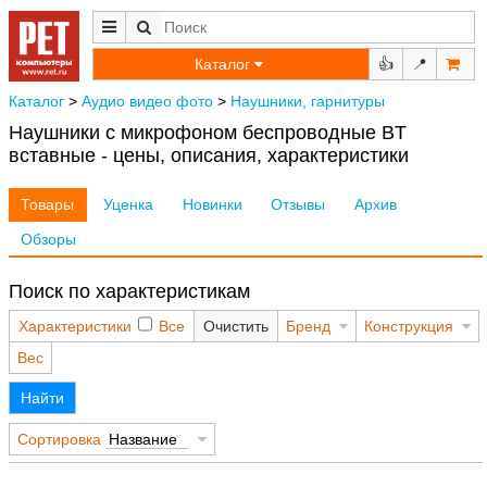
Каталог
👍
📍
Каталог
>
Аудио видео фото
>
Наушники, гарнитуры
Наушники с микрофоном беспроводные BT
вставные - цены, описания, характеристики
Товары
Уценка
Новинки
Отзывы
Архив
Обзоры
Поиск по характеристикам
Характеристики
Все
Очистить
Бренд
Конструкция
Вес
Найти
Сортировка
Название