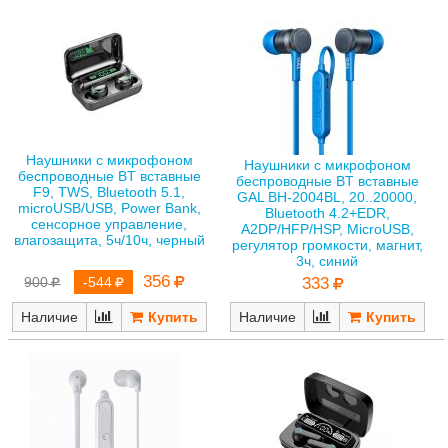
Наушники с микрофоном
Наушники с микрофоном
беспроводные BT вставные
беспроводные BT вставные
F9, TWS, Bluetooth 5.1,
GAL BH-2004BL, 20..20000,
microUSB/USB, Power Bank,
Bluetooth 4.2+EDR,
сенсорное управление,
A2DP/HFP/HSP, MicroUSB,
влагозащита, 5ч/10ч, черный
регулятор громкости, магнит,
3ч, синий
356
900
-544
333
Наличие
Наличие