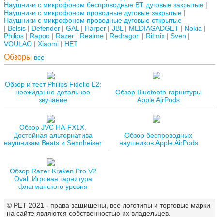
Наушники с микрофоном беспроводные BT дуговые закрытые
Наушники с микрофоном проводные дуговые закрытые
Наушники с микрофоном проводные дуговые открытые
Belsis
Defender
GAL
Harper
JBL
MEDIAGADGET
Nokia
Philips
Rapoo
Razer
Realme
Redragon
Ritmix
Sven
VOULAO
Xiaomi
НЕТ
Обзоры
все
Обзор и тест Philips Fidelio L2:
неожиданно детальное
Обзор Bluetooth-гарнитуры
звучание
Apple AirPods
Обзор JVC HA-FX1X.
Достойная альтернатива
Обзор беспроводных
наушникам Beats и Sennheiser
наушников Apple AirPods
Обзор Razer Kraken Pro V2
Oval. Игровая гарнитура
флагманского уровня
© РЕТ 2021 - права защищены, все логотипы и торговые марки
на сайте являются собственностью их владельцев.