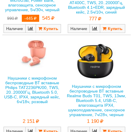
MicroUSB, Power Bank,
AT400C, TWS, 20..20000Гц,
влагозащита, сенсорное
Bluetooth 4.1+EDR, зарядный
управление, 5ч/30ч, черный
кейс, 2.5ч/10ч, синий
545
990
-445
777
Наличие
Наличие
Наушники с микрофоном
беспроводные BT вставные
Наушники с микрофоном
Philips TAT2236PK/00, TWS,
беспроводные BT вставные
20..20000Гц, Bluetooth 5.0,
Realme Buds T01, TWS, 13мм,
USB-C, IPX4, зарядный кейс,
Bluetooth 5.4, USB-С,
6ч/18ч, розовый
влагозащита IPX4,
шумоподавление, сенсорное
управление, 7ч/28ч, черные
2 151
1 190
Наличие
Наличие