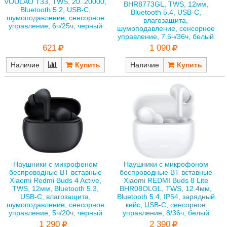
VOULAO T33, TWS, 20..20000,
BHR8773GL, TWS, 12мм,
Bluetooth 5.2, USB-C,
Bluetooth 5.4, USB-С,
шумоподавление, сенсорное
влагозащита,
управление, 6ч/25ч, черный
шумоподавление, сенсорное
управление, 7.5ч/36ч, белый
621
1 090
Наличие
Наличие
Наушники с микрофоном
Наушники с микрофоном
беспроводные BT вставные
беспроводные BT вставные
Xiaomi Redmi Buds 4 Active,
Xiaomi REDMI Buds 8 Lite
TWS, 12мм, Bluetooth 5.3,
BHR08OLGL, TWS, 12.4мм,
USB-С, влагозащита,
Bluetooth 5.4, IP54, зарядный
шумоподавление, сенсорное
кейс, USB-С, сенсорное
управление, 5ч/20ч, черный
управление, 8/36ч, белый
1 290
2 390