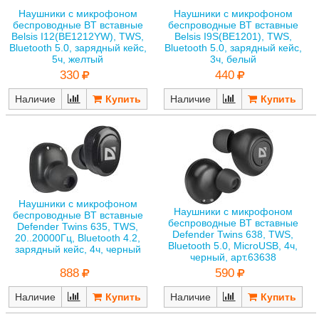
Наушники с микрофоном
Наушники с микрофоном
беспроводные BT вставные
беспроводные BT вставные
Belsis I12(BE1212YW), TWS,
Belsis I9S(BE1201), TWS,
Bluetooth 5.0, зарядный кейс,
Bluetooth 5.0, зарядный кейс,
5ч, желтый
3ч, белый
330
440
Наличие
Наличие
Наушники с микрофоном
Наушники с микрофоном
беспроводные BT вставные
беспроводные BT вставные
Defender Twins 635, TWS,
Defender Twins 638, TWS,
20..20000Гц, Bluetooth 4.2,
Bluetooth 5.0, MicroUSB, 4ч,
зарядный кейс, 4ч, черный
черный, арт.63638
888
590
Наличие
Наличие