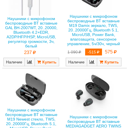
Наушники с микрофоном
Наушники с микрофоном
беспроводные BT вставные
беспроводные BT вставные
M19 Damix зеркало, TWS,
GAL BH-2007WT, 20..20000,
20..20000Гц, Bluetooth 5.1,
Bluetooth 4.2+EDR,
MicroUSB, Power Bank,
A2DP/HFP/HSP, MicroUSB,
влагозащита, сенсорное
регулятор громкости, 3ч,
управление, 5ч/30ч, черный
белый
575
237
1 090
-515
Наличие
Наличие
Наушники с микрофоном
беспроводные BT вставные
Наушники с микрофоном
M19 Newest стекло, TWS,
беспроводные BT вставные
20..20000Гц, Bluetooth 5.1,
MEDIAGADGET AERO TWINS