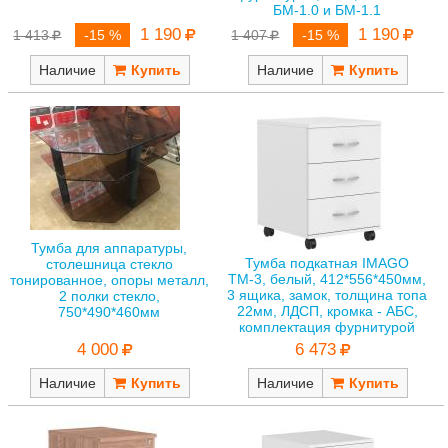
БМ-1.0 и БМ-1.1
1 190
1 190
1 413
-15 %
1 407
-15 %
Наличие
Наличие
Тумба для аппаратуры,
Тумба подкатная IMAGO
столешница стекло
ТМ-3, белый, 412*556*450мм,
тонированное, опоры металл,
3 ящика, замок, толщина топа
2 полки стекло,
22мм, ЛДСП, кромка - АБС,
750*490*460мм
комплектация фурнитурой
4 000
6 473
Наличие
Наличие