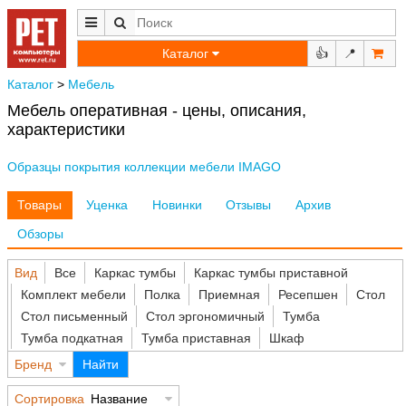
Каталог
👍
📍
Каталог
>
Мебель
Мебель оперативная - цены, описания,
характеристики
Образцы покрытия коллекции мебели IMAGO
Товары
Уценка
Новинки
Отзывы
Архив
Обзоры
Вид
Все
Каркас тумбы
Каркас тумбы приставной
Комплект мебели
Полка
Приемная
Ресепшен
Стол
Стол письменный
Стол эргономичный
Тумба
Тумба подкатная
Тумба приставная
Шкаф
Бренд
Найти
Сортировка
Название