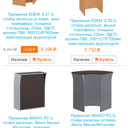
Приемная EDEM Э-27.3,
стойка ресепшн угловая, орех
Приемная EDEM Э-30.3,
примавера, толщина
стойка ресепшн, вишня
столешницы 22мм, ЛДСП,
портофино, толщина
кромка-ПВХ, 900*1140*900мм,
столешницы 22мм, ЛДСП,
комплектация фурнитурой
кромка-ПВХ, 700*1170*700мм,
комплектация фурнитурой
4 198
4 717
-519
2 732
Наличие
Наличие
Приемная IMAGO РС-5,
Приемная IMAGO РС-1,
стойка ресепшн угловая,
стойка ресепшн, Венге Магия/
Венге Магия/Металлик,
Металлик, толщина