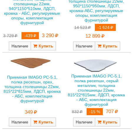
толщина столешницы 22мм,
столешницы 22мм,
950*1150*950мм, ЛДСП,
940*1150*510мм, ЛДСП,
кромка-АБС, регулируемые
кромка - АБС, регулируемые
опоры, комплектация
опоры, комплектация
фурнитурой
фурнитурой
14 523
-1 624
3 290
3 729
-439
12 899
Наличие
Наличие
Приемная IMAGO РС-5.1,
Приемная IMAGO РС-5.1,
полка ресепшн, серый
полка ресепшн, орех,
металлик, толщина
толщина столешницы 22мм,
столешницы 22мм,
815*22*815мм, ЛДСП, кромка
815*22*815мм, ЛДСП, кромка
- АБС, комплектация
- АБС, комплектация
фурнитурой
фурнитурой
707
349
832
-15 %
Наличие
Наличие