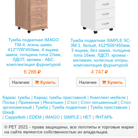
Тумба подкатная IMAGO
Тумба подкатная SIMPLE SC-
ТМ-4, ясень шимо,
3M.1, белый, 412*556*450мм,
412*708*450мм, 4 ящика,
3 ящика, без замка, толщина
замок, толщина топа 22мм,
топа 16мм, ЛДСП, кромка -
ЛДСП, кромка - АБС,
меламин, колесные опоры,
комплектация фурнитурой
комплектация фурнитурой
6 286
4 747
Наличие
Наличие
Каркас тумбы
Каркас тумбы приставной
Комплект мебели
Полка
Приемная
Ресепшен
Стол
Стол письменный
Стол
эргономичный
Тумба
Тумба подкатная
Тумба приставная
Шкаф
Cappelletti
EDEM
IMAGO
SIMPLE
НЕТ
ЯНТАРЬ
© РЕТ 2021 - права защищены, все логотипы и торговые марки
на сайте являются собственностью их владельцев.