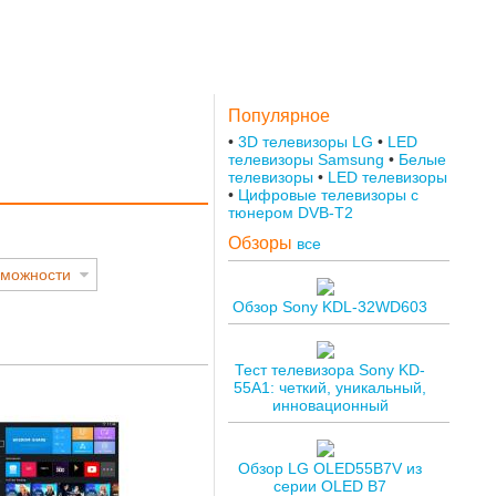
Популярное
3D телевизоры LG
LED
телевизоры Samsung
Белые
телевизоры
LED телевизоры
Цифровые телевизоры с
тюнером DVB-T2
Обзоры
все
зможности
Обзор Sony KDL-32WD603
Тест телевизора Sony KD-
55A1: четкий, уникальный,
инновационный
Обзор LG OLED55B7V из
серии OLED B7