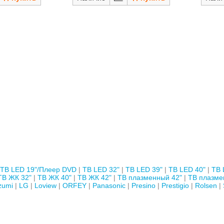
ТВ LED 19"/Плеер DVD
ТВ LED 32"
ТВ LED 39"
ТВ LED 40"
ТВ 
ТВ ЖК 32"
ТВ ЖК 40"
ТВ ЖК 42"
ТВ плазменный 42"
ТВ плазме
zumi
LG
Loview
ORFEY
Panasonic
Presino
Prestigio
Rolsen