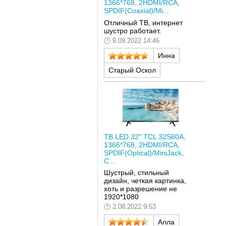
1366*768, 2HDMI/RCA,
SPDIF(Coaxial)/Mi...
Отличный ТВ, интернет
шустро работает.
9.09.2022 14:46
Инна
Старый Оскол
ТВ LED 32" TCL 32S60A,
1366*768, 2HDMI/RCA,
SPDIF(Optical)/MiniJack,
C...
Шустрый, стильный
дизайн, четкая картинка,
хоть и разрешение не
1920*1080
2.08.2022 9:53
Алла