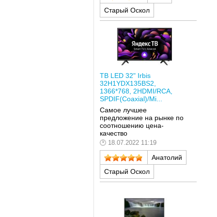
Старый Оскол
ТВ LED 32" Irbis
32H1YDX135BS2,
1366*768, 2HDMI/RCA,
SPDIF(Coaxial)/Mi...
Самое лучшее
предложение на рынке по
соотношению цена-
качество
18.07.2022 11:19
Анатолий
Старый Оскол