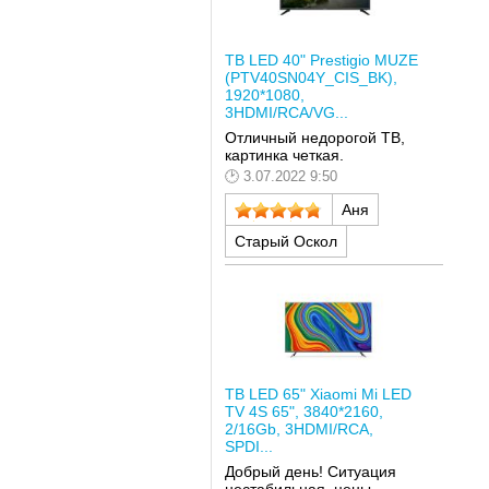
ТВ LED 40" Prestigio MUZE
(PTV40SN04Y_CIS_BK),
1920*1080,
3HDMI/RCA/VG...
Отличный недорогой ТВ,
картинка четкая.
3.07.2022 9:50
Аня
Старый Оскол
ТВ LED 65" Xiaomi Mi LED
TV 4S 65", 3840*2160,
2/16Gb, 3HDMI/RCA,
SPDI...
Добрый день! Ситуация