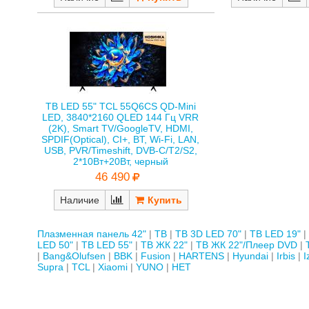
ТВ LED 55" TCL 55Q6CS QD-Mini
LED, 3840*2160 QLED 144 Гц VRR
(2K), Smart TV/GoogleTV, HDMI,
SPDIF(Optical), CI+, BT, Wi-Fi, LAN,
USB, PVR/Timeshift, DVB-C/T2/S2,
2*10Вт+20Вт, черный
46 490
Наличие
Плазменная панель 42"
ТВ
ТВ 3D LED 70"
ТВ LED 19"
LED 50"
ТВ LED 55"
ТВ ЖК 22"
ТВ ЖК 22"/Плеер DVD
Bang&Olufsen
BBK
Fusion
HARTENS
Hyundai
Irbis
I
Supra
TCL
Xiaomi
YUNO
НЕТ