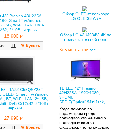
Обзор OLED-телевизора
 43" Presino 43U22SA,
LG OLED65W7V
160, Smart TV/Android,
2USB, Wi-Fi, LAN, DVB-
/S2, 2*10Вт, черный
Обзор LG 43UJ634V: 4K по
16 900
привлекательной цене
чие
Комментарии
все
ТВ LED 42" Presino
 55" RAZZ C55QSY25F,
42H22SA, 1920*1080,
0 QLED, Smart TV/Yandex
3HDMI,
I, BT, Wi-Fi, LAN, 2*USB,
SPDIF(Optical)/MiniJack,...
hift, DVB-C/T2/S2, 2*10Вт,
черный
Когда покупал по
параметрам вроде
27 990
подходило кто же знал о
подводных камнях....
Оказалось что изначально
чие