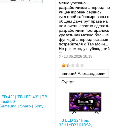
меню урезано
разработчиком андроид не
лицензирован сервисы
гугл плей заблокированы в
общем даже рут права на
нем очень сложно сделать
разработчики постарались
урезать как можно больше
функций андроид оставив
потребителя с Тамагочи....
Не рекомендую ублюдский
тв
13.06.2026 18:19
Евгений Александрович
Сургут
LED 42"
ТВ LED 43"
ТВ
нный 50"
Samsung
Sharp
Sony
ТВ LED 32" Irbis
32H1YDX161BS2,