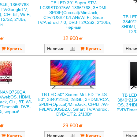
ТВ LED 39" Supra STV-
S4K, 1366*768
LC39ST0075W, 1366*768, 3HDMI,
 TV/GoogleTV,
SPDIF(Coaxial)/MiniJack,
, CI+, BT, Wi-Fi,
ТВ LED
CI+/2USB2.0/LAN//Wi-Fi, Smart
T2/S2, 2*8Вт,
3840*2
TV/Android 7.0, DVB-T2/C/S2, 2*10Вт,
ый
3HDMI, 
черный
T2/C
12 900
Наличие
Нали
50NANO756QA,
ТВ LED 50" Xiaomi Mi LED TV 4S
ТВ LED
V/webOS, HDMI,
50", 3840*2160, 2/8Gb, 3HDMI/RCA,
3840*216
ack, CI+, BT, Wi-
SPDIF(Optical)/MiniJack, CI+/BT/Wi-
OS, 3*HDM
/Timeshift, DVB-
Fi/LAN/3USB2.0, Smart TV/Android,
PVR/Times
Вт, черный
DVB-C/T2, 2*10Вт
29 900
Наличие
Нали