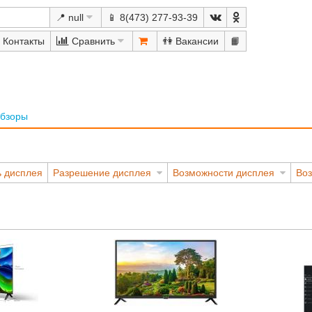
📍 null
📱 8(473) 277-93-39
Сравнить
👫
📙
бзоры
ь дисплея
Разрешение дисплея
Возможности дисплея
Во