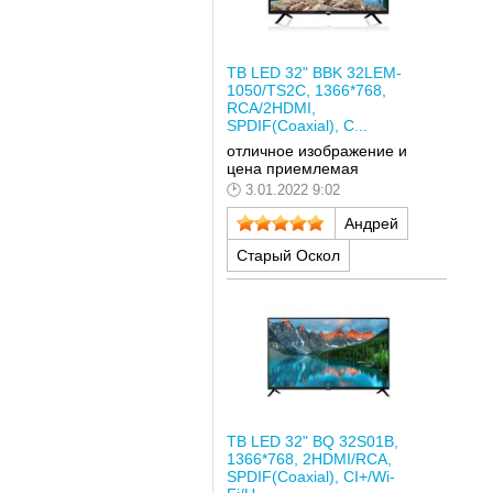
ТВ LED 32" BBK 32LEM-
1050/TS2C, 1366*768,
RCA/2HDMI,
SPDIF(Coaxial), C...
отличное изображение и
цена приемлемая
3.01.2022 9:02
Андрей
Старый Оскол
ТВ LED 32" BQ 32S01B,
1366*768, 2HDMI/RCA,
SPDIF(Coaxial), CI+/Wi-