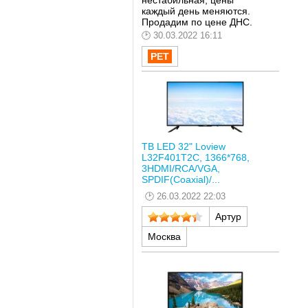
нестабильная, цены
каждый день меняются.
Продадим по цене ДНС.
30.03.2022 16:11
ТВ LED 32" Loview
L32F401T2C, 1366*768,
3HDMI/RCA/VGA,
SPDIF(Coaxial)/...
26.03.2022 22:03
Артур
Москва