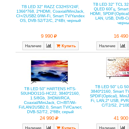
ТВ LED 32" TCL 32
ТВ LED 32" RAZZ C32HSY24F,
QLED 60Гц, Smart
1366*768, 2*HDMI, Coaxial/MiniJack,
HDMI, SPDIF(Optical)
CI+/2USB2.0/Wi-Fi, Smart TV/Yandex
LAN, USB, DVB-C/
OS, DVB-S2/T2/C, 2*4Вт, черный
черн
9 990
16 490
Наличие
Наличие
ТВ LED 50" LG 
ТВ LED 50" HARTENS HTS-
3840*2160, Smart T
50UHDO11G-HC22, 3840*2160,
SPDIF(Optical), MiniJ
1.5/8Gb, 3HDMI/RCA,
Fi, LAN,2* USB, PVR
Coaxial/MiniJack, CI+/BT/Wi-
C/T2/S2, 2*10
Fi/LAN/2USB2.0, Smart TV/Салют,
DVB-S2/T2, 2*8Вт, серый
41 900
24 990
Наличие
Наличие