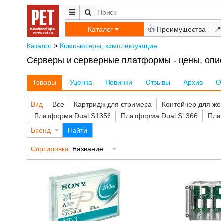
Каталог
👍
📍
Каталог
>
Компьютеры, комплектующие
Серверы и серверные платформы - цены, опис
Товары
Уценка
Новинки
Отзывы
Архив
О
Вид
Все
Картридж для стримера
Контейнер для же
Платформа Dual S1356
Платформа Dual S1366
Пла
Бренд
Найти
Сортировка
Название