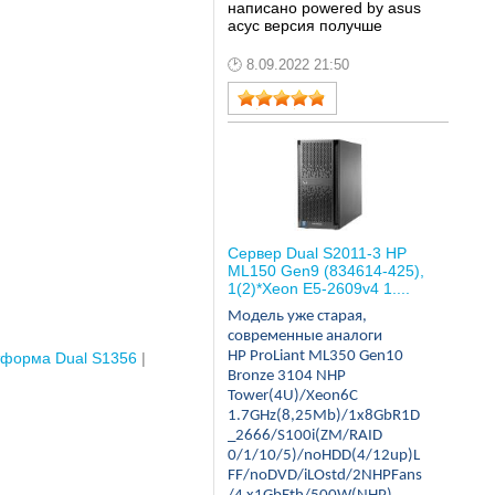
написано powered by asus
асус версия получше
8.09.2022 21:50
Сервер Dual S2011-3 HP
ML150 Gen9 (834614-425),
1(2)*Xeon E5-2609v4 1....
Модель уже старая,
современные аналоги
HP ProLiant ML350 Gen10
форма Dual S1356
Bronze 3104 NHP
Tower(4U)/Xeon6C
1.7GHz(8,25Mb)/1x8GbR1D
_2666/S100i(ZM/RAID
0/1/10/5)/noHDD(4/12up)L
FF/noDVD/iLOstd/2NHPFans