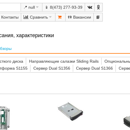
📍 null
📱 8(473) 277-93-39
Сравнить
👫
📙
ания, характеристики
бзоры
сткого диска
Направляющие салазки Sliding Rails
Опциональны
тформа S1155
Сервер Dual S1356
Сервер Dual S1366
Серве