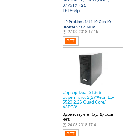
/4 x1GbEth/500W(NHP),
877619-421 -
161864р
HP ProLiant ML110 Gen10
Bronze 3104 NHP
27.09.2018 17:15
Tower(4.5U)/Xeon6C
1.7GHz(8,25Mb)/1x8GbR1D
_2666/S100i(ZM/RAID
0/1/10/5)/noHDD(4/8up)LF
F/DVDRW/iLOstd/2NHPFan/
2x1 GbEth/1x350W(NHP),
P03684-425 -
99532р
Свяжитесь с любым
менеджером и уточните
Сервер Dual S1366
требуемую конфигурацию и
Supermicro, 2(2)*Xeon E5-
мы подберем варианты.
5520 2.26 Quad Core/
X8DT3/...
Здравствуйте, б/у. Дисков
нет.
24.08.2018 17:41