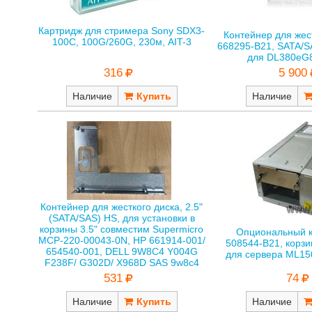
Картридж для стримера Sony SDX3-
Контейнер для жес
100C, 100G/260G, 230м, AIT-3
668295-B21, SATA/S
для DL380eG8
316
5 900
Наличие
Наличие
Контейнер для жесткого диска, 2.5"
(SATA/SAS) HS, для установки в
корзины 3.5" совместим Supermicro
Опциональный 
MCP-220-00043-0N, HP 661914-001/
508544-B21, корзи
654540-001, DELL 9W8C4 Y004G
для сервера ML1
F238F/ G302D/ X968D SAS 9w8c4
74
531
Наличие
Наличие