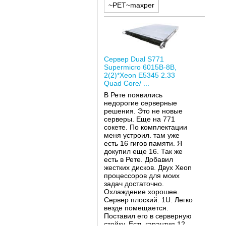
~PET~maxper
Сервер Dual S771
Supermicro 6015B-8B,
2(2)*Xeon E5345 2.33
Quad Core/ ...
В Рете появились
недорогие серверные
решения. Это не новые
серверы. Еще на 771
сокете. По комплектации
меня устроил. там уже
есть 16 гигов памяти. Я
докупил еще 16. Так же
есть в Рете. Добавил
жестких дисков. Двух Xeon
процессоров для моих
задач достаточно.
Охлаждение хорошее.
Сервер плоский. 1U. Легко
везде помещается.
Поставил его в серверную
стойку. Есть гарантия 12