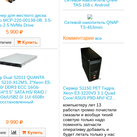
Сетевой накопитель QNAP
TAS-168 с Android
нер для жесткого диска
o MCP-220-00138-0B, 3.5-
Сетевой накопитель QNAP
o-2.5 NVMe Drive
TS-453mini
5 900
Комментарии
все
личие
р Dual S2011 QUANTA
S210-X12MS, 2*Xeon E5-
20/ DDR3 ECC 16Gb
Сервер S1150 РЕТ Гидра,
/4*3.5" SATA HS/ RAID /
Xeon E3-1220V3 3.1 Quad
Gb/USB2.0/ 1U/ 650Вт
Core/ ASUS P9D-MV/ iC2...
восстановленный
компьютеру лет 13
работал громко почистили
смазали и вообще тихий
советую только надо
9 990
поменять запчасти
оперативку добавить и
чие
будет летать только у нас