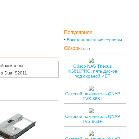
Популярное
Восстановленные серверы
Обзоры
все
й комплект
Обзор NAS Thecus
N5810PRO: пять дисков
р Dual S2011
под охраной ИБП
Сетевой накопитель QNAP
TVS-863+
Сетевой накопитель QNAP
TVS-863+.