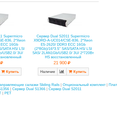
1 Supermicro
Сервер Dual S2011 Supermicro
E-836, 2*Xeon
X9DRD-A-UC014/CSE-836, 2*Xeon
3 ECC 16Gb
E5-2620/ DDR3 ECC 16Gb
S/SATA HS/ LSI
(2*8Gb)/16*3.5" SAS/SATA HS/ LSI
b/USB2.0/ 3U/
SAS/ 2LAN1Gb/USB2.0/ 3U/ 2*720Вт
тановленный
HS восстановленный
21 900
Наличие
аправляющие салазки Sliding Rails
Опциональный комплект
Плат
S1356
Сервер Dual S1366
Сервер Dual S2011
Т
РЕТ