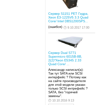
Сервер S1151 РЕТ Гидра,
Xeon E3-1225V5 3.3 Quad
Core/ Intel DBS1200SPS...
(ошибся)
9.10.2017 17:00
Сервер Dual S771
Supermicro 6015B-8B,
2(2)*Xeon E5345 2.33
Quad Core/ ...
Александр написал(а):
Так тут SATA или SCSI
интерфейс ? Потому как
на сайте производителя
для этой модели указан
только SCSI интрефейс ?
SATA, без "горячей
замены".
10.10.2016 9:13