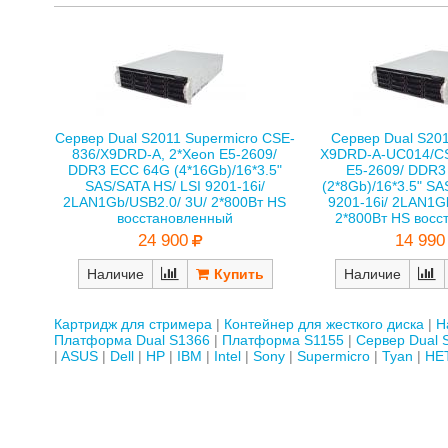
Сервер Dual S2011 Supermicro CSE-
Сервер Dual S201
836/X9DRD-A, 2*Xeon E5-2609/
X9DRD-A-UC014/CS
DDR3 ECC 64G (4*16Gb)/16*3.5"
E5-2609/ DDR
SAS/SATA HS/ LSI 9201-16i/
(2*8Gb)/16*3.5" SA
2LAN1Gb/USB2.0/ 3U/ 2*800Вт HS
9201-16i/ 2LAN1G
восстановленный
2*800Вт HS восс
24 900
14 990
Наличие
Наличие
Картридж для стримера
Контейнер для жесткого диска
Н
Платформа Dual S1366
Платформа S1155
Сервер Dual 
ASUS
Dell
HP
IBM
Intel
Sony
Supermicro
Tyan
НЕ