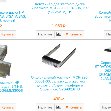
Контейнер для жесткого диска
Supermicro MCP-220-00043-0N, 2.5"
(SAS/SATA) HS
ткого диска HP
Контей
AS, 8*SATA/SAS,
Supermicr
, черный
t
1 950
Наличие
На
Серве
STRATOS 
26
(2*8Gb)
Опциональный комплект MCP-220-
2LAN1
00001-03, салазки для жестких
комплект HP
дисков 3.5", для платформы
на для БП HS,
Supermicro SYS-6016TU
50G6/ML330G6
430
Наличие
Нали