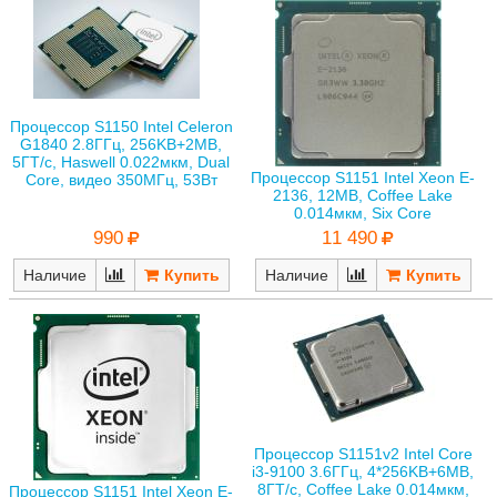
Процессор S1150 Intel Celeron
G1840 2.8ГГц, 256KB+2MB,
5ГТ/с, Haswell 0.022мкм, Dual
Процессор S1151 Intel Xeon E-
Core, видео 350МГц, 53Вт
2136, 12MB, Coffee Lake
0.014мкм, Six Core
990
11 490
Наличие
Наличие
Процессор S1151v2 Intel Core
i3-9100 3.6ГГц, 4*256KB+6MB,
8ГТ/с, Coffee Lake 0.014мкм,
Процессор S1151 Intel Xeon E-