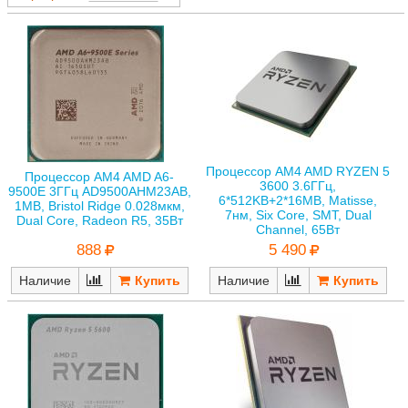
Процессор AM4 AMD RYZEN 5
Процессор AM4 AMD A6-
3600 3.6ГГц,
9500E 3ГГц AD9500AHM23AB,
6*512KB+2*16MB, Matisse,
1MB, Bristol Ridge 0.028мкм,
7нм, Six Core, SMT, Dual
Dual Core, Radeon R5, 35Вт
Channel, 65Вт
888
5 490
Наличие
Наличие