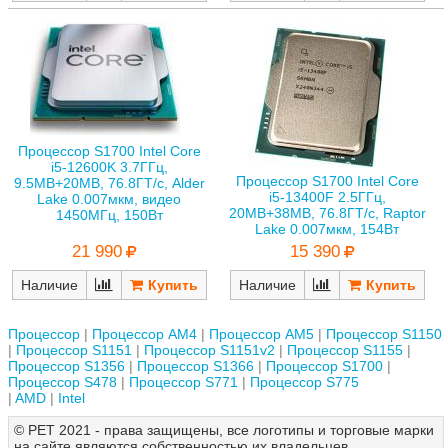
Процессор S1700 Intel Core
i5-12600K 3.7ГГц,
Процессор S1700 Intel Core
9.5MB+20MB, 76.8ГТ/с, Alder
i5-13400F 2.5ГГц,
Lake 0.007мкм, видео
20MB+38MB, 76.8ГТ/с, Raptor
1450МГц, 150Вт
Lake 0.007мкм, 154Вт
21 990
15 390
Наличие
Наличие
Процессор
Процессор AM4
Процессор AM5
Процессор S1150
Процессор S1151
Процессор S1151v2
Процессор S1155
Процессор S1356
Процессор S1366
Процессор S1700
Процессор S478
Процессор S771
Процессор S775
AMD
Intel
© РЕТ 2021 - права защищены, все логотипы и торговые марки
на сайте являются собственностью их владельцев.