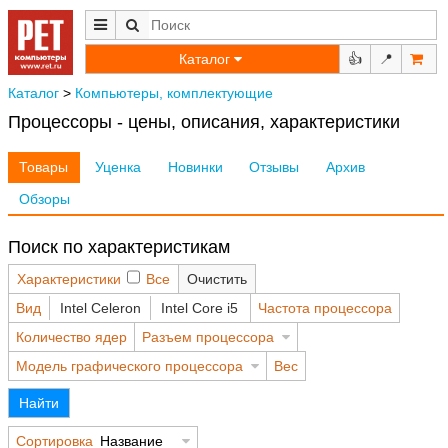
Каталог
👍
📍
Каталог
>
Компьютеры, комплектующие
Процессоры - цены, описания, характеристики
Товары
Уценка
Новинки
Отзывы
Архив
Обзоры
Поиск по характеристикам
Характеристики
Все
Очистить
Вид
Intel Celeron
Intel Core i5
Частота процессора
Количество ядер
Разъем процессора
Модель графического процессора
Вес
Найти
Сортировка
Название