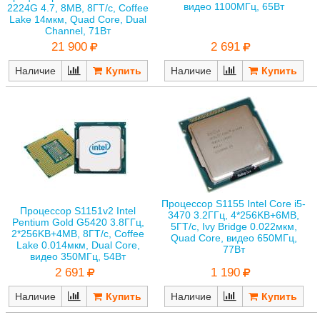
видео 1100МГц, 65Вт
2224G 4.7, 8MB, 8ГТ/с, Coffee
Lake 14мкм, Quad Core, Dual
Channel, 71Вт
2 691
21 900
Наличие
Наличие
Процессор S1155 Intel Core i5-
Процессор S1151v2 Intel
3470 3.2ГГц, 4*256KB+6MB,
Pentium Gold G5420 3.8ГГц,
5ГТ/с, Ivy Bridge 0.022мкм,
2*256KB+4MB, 8ГТ/с, Coffee
Quad Core, видео 650МГц,
Lake 0.014мкм, Dual Core,
77Вт
видео 350МГц, 54Вт
2 691
1 190
Наличие
Наличие