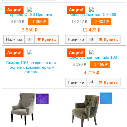
Кресло OLSS Престиж
Кресло Chairman CH 668
4 900
-1 050
14 227
-2 804
3 850
11 423
Наличие
Наличие
Кресло Chairman Kids 108
Скидка 10% на кресло при
6 190
-1 465
покупке с компьютерным
столом
4 725
Наличие