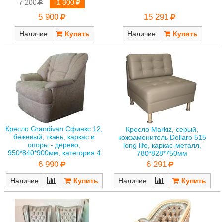
7 200
-1 300
15 291
5 900
Наличие
Наличие
Кресло Grandivan Сфинкс 12,
Кресло Markiz, серый,
бежевый, ткань, каркас и
кожзаменитель Dollaro 515
опоры - дерево,
long life, каркас-металл,
950*840*900мм, категория 4
780*828*750мм
6 990
6 291
Наличие
Наличие