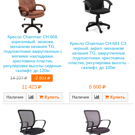
Кресло Chairman CH 668,
коричневый, экокожа,
Кресло Chairman CH 681 C3,
механизм качания TG,
черный, акрил, механизм
подлокотники закругленные с
качания TG, закругленные
мягкими накладками,
подлокотники, крестовина
крестовина-пластик,
пластик, регулировка высоты -
регулировка высоты сиденья-
газлифт, до 100кг
газлифт, до 120кг
14 227
-2 804
6 600
11 423
Наличие
Наличие