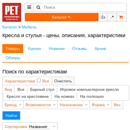
Каталог
👍
📍
Каталог
>
Мебель
Кресла и стулья - цены, описания, характеристики
Товары
Уценка
Новинки
Отзывы
Архив
Обзоры
Поиск по характеристикам
Характеристики
Все
Очистить
Вид
Все
Барный стул
Игровое компьютерное кресло
Кресло на крестовине
На ножках
На полозьях
Бренд
Возможности
Назначение
Форма
Вес
Найти
Сортировка
Название