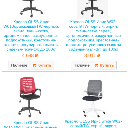
Кресло OLSS Ирис
Кресло OLSS Ирис W02-
W013оранжевый/TW-черный,
серый/TW-черный, акрил,
акрил, ткань-сетка,
ткань-сетка серая,
эргономичное, закругленные
эргономичное, закругленные
подлокотники, крестовина-
подлокотники, крестовина-
пластик, регулировка высоты
пластик, регулировка высоты
сиденья-газлифт, до 100кг
сиденья-газлифт, до 100кг
4 698
3 911
Наличие
Наличие
Кресло OLSS Ирис white W02-
Кресло OLSS Ирис
серый/TW-серый, акрил,
W07/TW11, красный-черный,