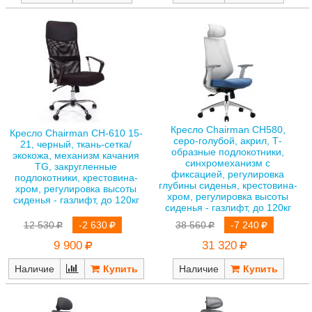
Кресло Chairman CH580,
Кресло Chairman CH-610 15-
серо-голубой, акрил, Т-
21, черный, ткань-сетка/
образные подлокотники,
экокожа, механизм качания
синхромеханизм с
TG, закругленные
фиксацией, регулировка
подлокотники, крестовина-
глубины сиденья, крестовина-
хром, регулировка высоты
хром, регулировка высоты
сиденья - газлифт, до 120кг
сиденья - газлифт, до 120кг
12 530
-2 630
38 560
-7 240
9 900
31 320
Наличие
Наличие