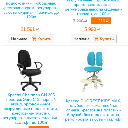
закругленные подлокотники,
подлокотники Т-образные,
крестовина-пластик,
крестовина хром, регулировка
регулировка высоты сиденья -
высоты сиденья - газлифт, до
газлифт, до 100кг
120кг
7 200
-1 210
21 591
5 990
Наличие
Наличие
Кресло Chairman СН 205
Престиж Эрго С-3, черный,
Кресло DUOREST KIDS MAX,
акрил, эргономичное,
голубое, экокожа, двойная
закругленные подлокотники,
спинка, крестовина пластик -
крестовина-пластик,
6 лучей, без подлокотников,
регулировка высоты сиденья -
регулировка высоты - газлифт
газлифт, до 100кг