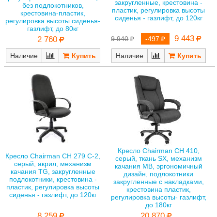
закругленные, крестовина -
без подлокотников,
пластик, регулировка высоты
крестовина-пластик,
сиденья - газлифт, до 120кг
регулировка высоты сиденья-
газлифт, до 80кг
9 443
9 940
-497
2 760
Наличие
Наличие
Кресло Chairman CH 410,
Кресло Chairman CH 279 С-2,
серый, ткань SX, механизм
серый, акрил, механизм
качания MB, эргономичный
качания TG, закругленные
дизайн, подлокотники
подлокотники, крестовина -
закругленные с накладками,
пластик, регулировка высоты
крестовина пластик,
сиденья - газлифт, до 120кг
регулировка высоты- газлифт,
до 180кг
8 259
20 870