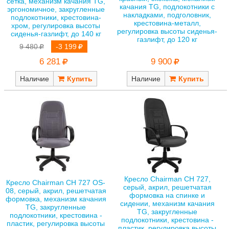
сетка, механизм качания TG,
качания TG, подлокотники с
эргономичное, закругленные
накладками, подголовник,
подлокотники, крестовина-
крестовина-металл,
хром, регулировка высоты
регулировка высоты сиденья-
сиденья-газлифт, до 140 кг
газлифт, до 120 кг
9 480
-3 199
9 900
6 281
Наличие
Наличие
Кресло Chairman CH 727,
Кресло Chairman CH 727 OS-
серый, акрил, решетчатая
08, серый, акрил, решетчатая
формовка на спинке и
формовка, механизм качания
сидении, механизм качания
TG, закругленные
TG, закругленные
подлокотники, крестовина -
подлокотники, крестовина -
пластик, регулировка высоты
пластик, регулировка высоты