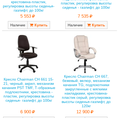
крестовина-пластик,
пластик, регулировка высоты
регулировка высоты сиденья-
сиденья - газлифт, до 100кг
газлифт, до 100кг
7 535
5 553
Наличие
Наличие
Кресло Chairman CH 667,
Кресло Chairman CH 661 15-
бежевый, велюр, механизм
21, черный, акрил, механизм
качания TG, подлокотники
качания PST TMF, Т-образные
закругленные с мягкими
подлокотники, крестовина -
накладками, крестовина-
пластик, регулировка высоты
пластик серый, регулировка
сиденья- газлифт, до 100кг
высоты сиденья-газлифт, до
120кг
6 900
12 900