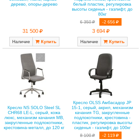
дерево, опоры-дерево
белый пластик, регулировка
высоты сиденья - газлифт, до
80кг
6 350
-2 656
31 500
3 694
Наличие
Наличие
Кресло OLSS Амбасадор JP
Кресло NS SOLO Steel SL
15-1, серый, акрил, механизм
CHR68 LE-L, серый, кожа
качания TG, закругленные
люкс, механизм качания MB,
подлокотники, крестовина -
закругленные подлокотники,
пластик, регулировка высоты
крестовина-металл, до 120 кг
сиденья - газлифт, до 100кг
8 100
-2 119