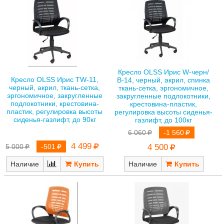
Кресло OLSS Ирис W-черн/
Кресло OLSS Ирис TW-11,
В-14, черный, акрил, спинка
черный, акрил, ткань-сетка,
ткань-сетка, эргономичное,
эргономичное, закругленные
закругленные подлокотники,
подлокотники, крестовина-
крестовина-пластик,
пластик, регулировка высоты
регулировка высоты сиденья-
сиденья-газлифт, до 90кг
газлифт, до 100кг
6 060
-1 560
4 499
5 000
-501
4 500
Наличие
Наличие