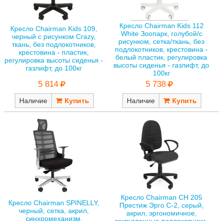
Кресло Chairman Kids 112
Кресло Chairman Kids 109,
White Зоопарк, голубой/с
черный с рисунком Crazy,
рисунком, сетка/ткань, без
ткань, без подлокотников,
подлокотников, крестовина -
крестовина - пластик,
белый пластик, регулировка
регулировка высоты сиденья -
высоты сиденья - газлифт, до
газлифт, до 100кг
100кг
5 814
5 738
Наличие
Наличие
Кресло Chairman СН 205
Кресло Chairman SPINELLY,
Престиж Эрго С-2, серый,
черный, сетка, акрил,
акрил, эргономичное,
синхромеханизм,