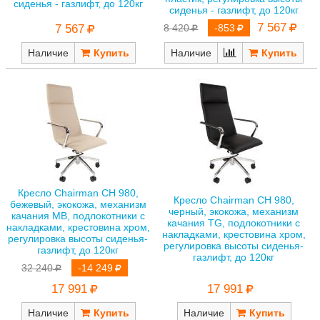
сиденья - газлифт, до 120кг
сиденья - газлифт, до 120кг
7 567
7 567
8 420
-853
Наличие
Наличие
Кресло Chairman CH 980,
Кресло Chairman CH 980,
бежевый, экокожа, механизм
черный, экокожа, механизм
качания MB, подлокотники с
качания TG, подлокотники с
накладками, крестовина хром,
накладками, крестовина хром,
регулировка высоты сиденья-
регулировка высоты сиденья-
газлифт, до 120кг
газлифт, до 120кг
32 240
-14 249
17 991
17 991
Наличие
Наличие