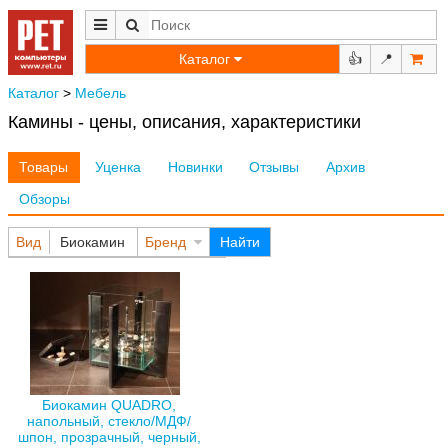
Каталог
👍
📍
Каталог
>
Мебель
Камины - цены, описания, характеристики
Товары
Уценка
Новинки
Отзывы
Архив
Обзоры
Вид
Биокамин
Бренд
Найти
Биокамин QUADRO,
напольный, стекло/МДФ/
шпон, прозрачный, черный,