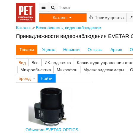
Каталог
👍
📍
Каталог
>
Безопасность, видеонаблюдение
Принадлежности видеонаблюдения EVETAR OP
Товары
Уценка
Новинки
Отзывы
Архив
О
Вид
Все
ИК-подсветка
Клавиатура управления авт
Микрообъектив
Микрофон
Муляж видеокамеры
О
Бренд
Найти
Объектив EVETAR OPTICS