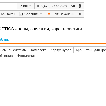
📍 null
📱 8(473) 277-93-39
Сравнить
👫
📙
TICS - цены, описания, характеристики
бзоры
ономной системы
Комплект
Корпус купол
Кронштейн для кре
бъектив
Фотодатчик