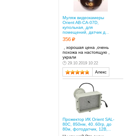
Муляж видеокамеры
Orient AB-CA-07D,
купольная, для
помещений, датчик д...
356
, хорошая цена ,
очень
похожа на настоящую ,
украли
29.10.2019 10:22
Алекс
Прожектор ИК Orient SAL-
80C, 850нм, 40..60гр, до
80м, фотодатчик, 12В,...