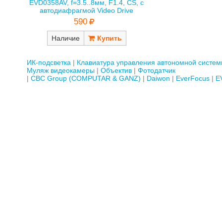
EVD0358AV, f=3.5..8мм, F1.4, CS, с
автодиафрагмой Video Drive
590
Наличие
ИК-подсветка
Клавиатура управления автономной систе
Муляж видеокамеры
Объектив
Фотодатчик
CBC Group (COMPUTAR & GANZ)
Daiwon
EverFocus
E