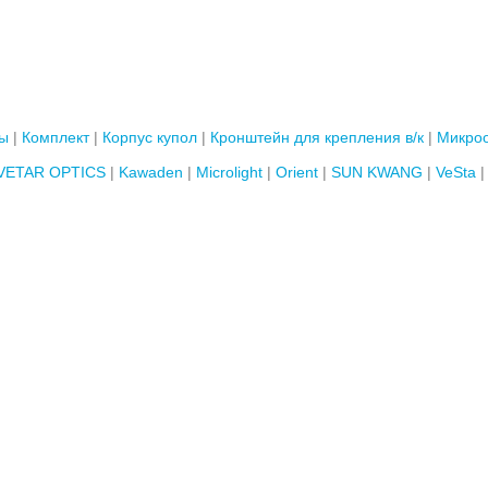
мы
Комплект
Корпус купол
Кронштейн для крепления в/к
Микроо
VETAR OPTICS
Kawaden
Microlight
Orient
SUN KWANG
VeSta