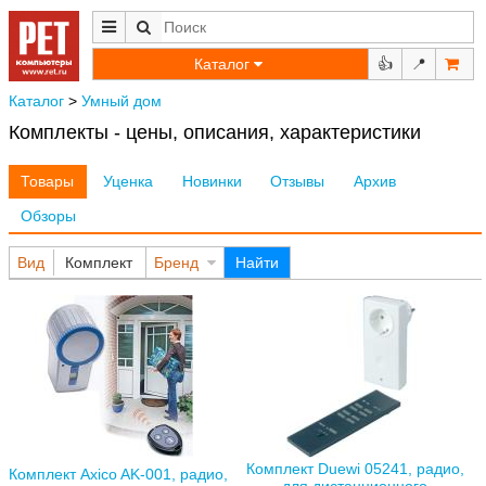
Каталог
👍
📍
Каталог
>
Умный дом
Комплекты - цены, описания, характеристики
Товары
Уценка
Новинки
Отзывы
Архив
Обзоры
Вид
Комплект
Бренд
Найти
Комплект Duewi 05241, радио,
Комплект Axico AK-001, радио,
для дистанционного